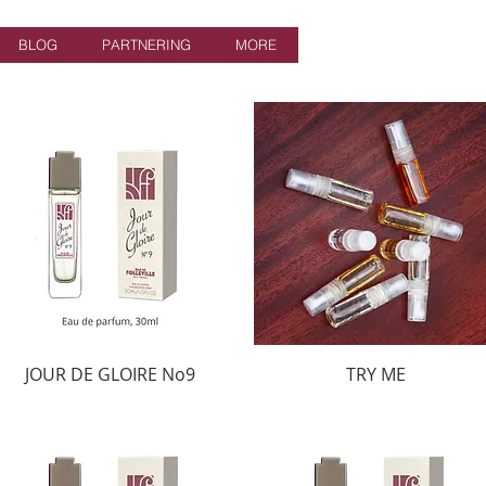
BLOG
PARTNERING
MORE
Log In
JOUR DE GLOIRE No9
TRY ME