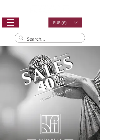
EUR (€)